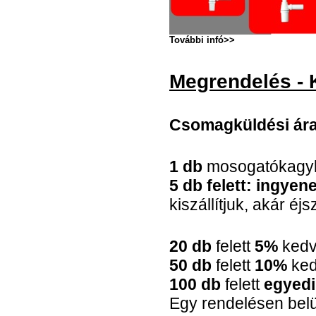
További infó>>
Megrendelés - 
Csomagküldési árak
1 db
mosogatókagy
5 db felett: ingyene
kiszállítjuk, akár éjs
20 db
felett
5%
ked
50 db
felett
10%
ke
100 db
felett
egyed
Egy rendelésen belül