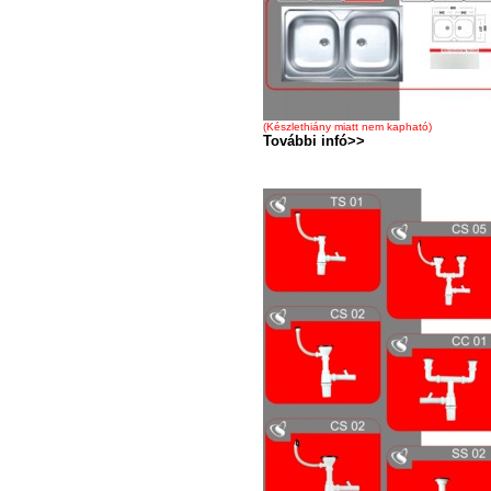
(Készlethiány miatt nem kapható)
További infó>>