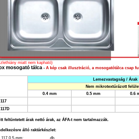
zlethiány miatt nem kapható)
x mosogató tálca
-
A kép csak illusztráció, a mosogatótálca csap fu
Lemezvastagság / Árak
Nem mikrotextúrázott felület
0.4 mm
0.5 mm
0.6
117
 117D
tt feltüntetett árak nettó árak, az ÁFA-t nem tartalmazzák.
elkezésre álló raktárkészlet:
117 0.5 mm:
db