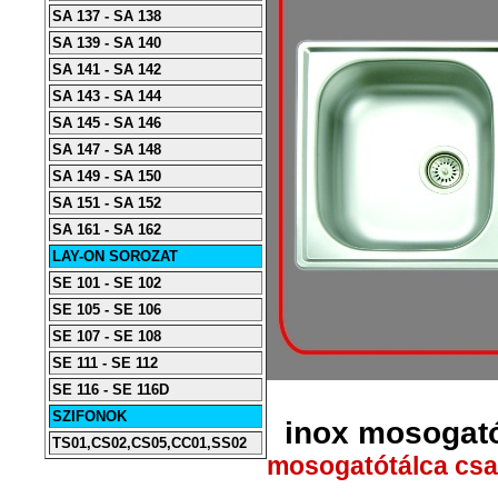
SA 137 - SA 138
SA 139 - SA 140
SA 141 - SA 142
SA 143 - SA 144
SA 145 - SA 146
SA 147 - SA 148
SA 149 - SA 150
SA 151 - SA 152
SA 161 - SA 162
LAY-ON SOROZAT
SE 101 - SE 102
SE 105 - SE 106
SE 107 - SE 108
SE 111 - SE 112
SE 116 - SE 116D
SZIFONOK
inox mosogató
TS01,CS02,CS05,CC01,SS02
mosogatótálca csap