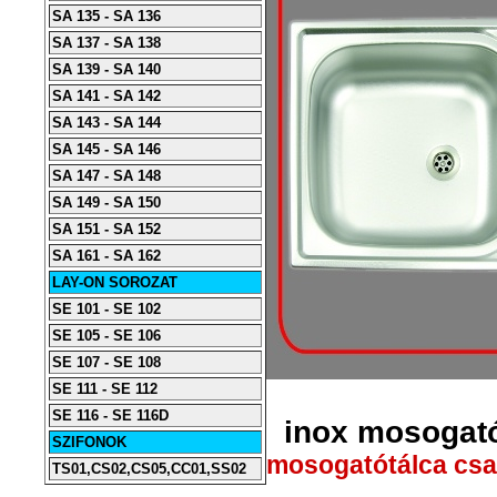
SA 135 - SA 136
SA 137 - SA 138
SA 139 - SA 140
SA 141 - SA 142
SA 143 - SA 144
SA 145 - SA 146
SA 147 - SA 148
SA 149 - SA 150
SA 151 - SA 152
SA 161 - SA 162
LAY-ON SOROZAT
SE 101 - SE 102
SE 105 - SE 106
SE 107 - SE 108
SE 111 - SE 112
SE 116 - SE 116D
inox mosogató
SZIFONOK
mosogatótálca csap
TS01,CS02,CS05,CC01,SS02