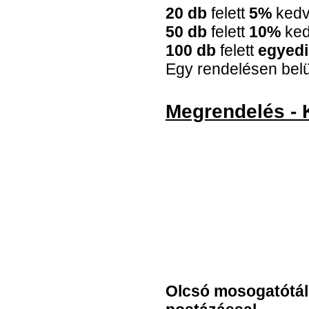
20 db
felett
5%
ked
50 db
felett
10%
ke
100 db
felett
egyedi
Egy rendelésen belül
Megrendelés - 
Olcsó mosogatótál