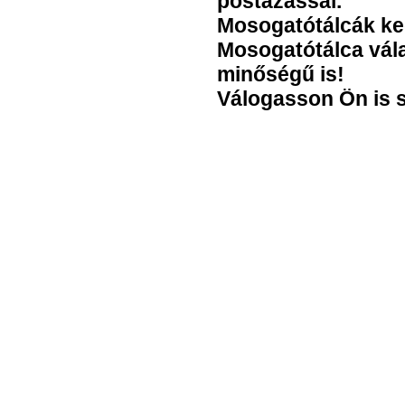
postázással.
Mosogatótálcák ke
Mosogatótálca vála
minőségű is!
Válogasson Ön is 