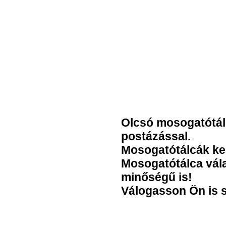
Olcsó mosogatótál
postázással.
Mosogatótálcák ke
Mosogatótálca vála
minőségű is!
Válogasson Ön is 