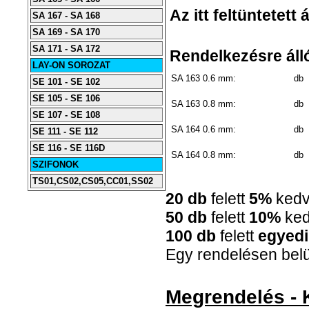
Az itt feltüntetett
SA 167 - SA 168
SA 169 - SA 170
SA 171 - SA 172
Rendelkezésre álló
LAY-ON SOROZAT
SA 163 0.6 mm:
db
SE 101 - SE 102
SE 105 - SE 106
SA 163 0.8 mm:
db
SE 107 - SE 108
SA 164 0.6 mm:
db
SE 111 - SE 112
SE 116 - SE 116D
SA 164 0.8 mm:
db
SZIFONOK
TS01,CS02,CS05,CC01,SS02
20 db
felett
5%
ked
50 db
felett
10%
ke
100 db
felett
egyedi
Egy rendelésen belül
Megrendelés - 