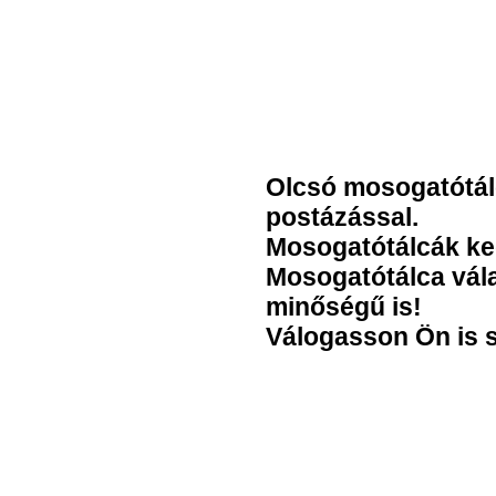
Olcsó mosogatótál
postázással.
Mosogatótálcák ke
Mosogatótálca vála
minőségű is!
Válogasson Ön is 