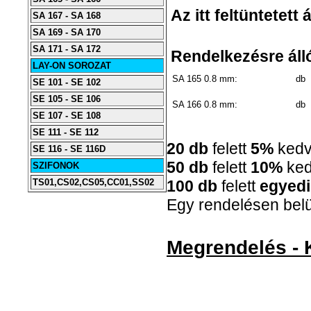
Az itt feltüntetett
SA 167 - SA 168
SA 169 - SA 170
SA 171 - SA 172
Rendelkezésre álló
LAY-ON SOROZAT
SA 165 0.8 mm:
db
SE 101 - SE 102
SE 105 - SE 106
SA 166 0.8 mm:
db
SE 107 - SE 108
SE 111 - SE 112
20 db
felett
5%
ked
SE 116 - SE 116D
50 db
felett
10%
ke
SZIFONOK
TS01,CS02,CS05,CC01,SS02
100 db
felett
egyedi
Egy rendelésen belül
Megrendelés - 